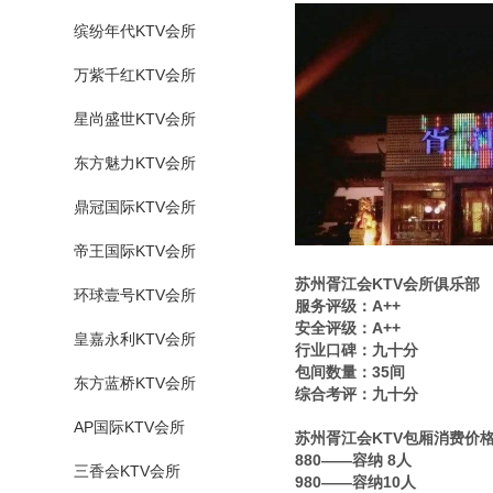
缤纷年代KTV会所
万紫千红KTV会所
星尚盛世KTV会所
东方魅力KTV会所
鼎冠国际KTV会所
帝王国际KTV会所
苏州胥江会KTV会所俱乐部
环球壹号KTV会所
服务评级：A++
安全评级：A++
皇嘉永利KTV会所
行业口碑：九十分
包间数量：35间
东方蓝桥KTV会所
综合考评：九十分
AP国际KTV会所
苏州胥江会KTV包厢消费价
880——容纳 8人
三香会KTV会所
980——容纳10人