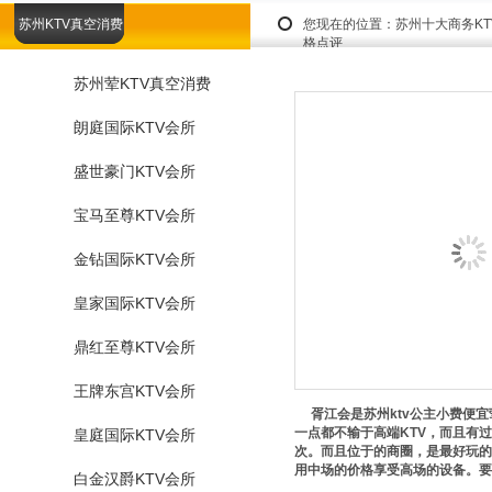
苏州KTV真空消费
您现在的位置：
苏州十大商务K
格点评
苏州荤KTV真空消费
朗庭国际KTV会所
盛世豪门KTV会所
宝马至尊KTV会所
金钻国际KTV会所
皇家国际KTV会所
鼎红至尊KTV会所
王牌东宫KTV会所
胥江会是苏州ktv公主小费便宜
一点都不输于高端KTV，而且有
皇庭国际KTV会所
次。而且位于的商圈，是最好玩的
用中场的价格享受高场的设备。要
白金汉爵KTV会所