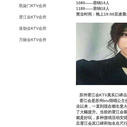
1080——容纳14人
凯旋门KTV会所
1180——容纳18人
营业时间：晚上19:00至凌晨3
胥江会KTV会所
皇朝会KTV会所
万丽会KTV会所
苏州胥江会KTV真实口碑
胥江会是苏州ktv陪唱公主
业以来，一直到现在都生意
了大幅提升。当前的胥江会
就是好玩，多种游戏活动安
且胥江会其口碑和知名在尺