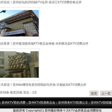
绝对实在！苏州好玩的200场KTV会所-喜乐汇KTV消费价格点评
回头客多！苏州最顶级高端KTV夜总会体验-永利紫水晶KTV消费点评
非凡舒适！苏州ktv哪里有真空陪唱好玩开放-天都娱乐KTV消费点评
共58条 每页20条 页次：1/3
首页
上一页
苏州KTV荤的消费
苏州KTV陪酒夜总会
苏州商务KTV陪酒公主
苏州KTV陪唱服
|
|
|
|
版权所有 Copyright(C) 苏州最好商务十大KTV会所夜总会消费排名