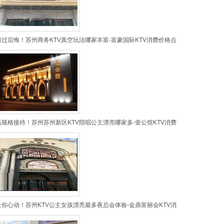
错过后悔！苏州商务KTV真空玩法哪家丰富-富豪国际KTV消费价格点
高规格接待！苏州苏州新区KTV陪唱公主漂亮哪家多-壹公馆KTV消费
让你心动！苏州KTV公主女孩漂亮最多夜总会体验-金鼎富丽会KTV消