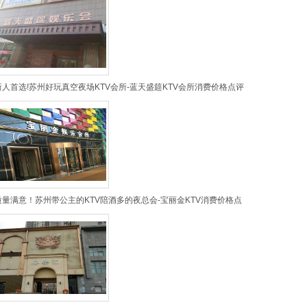
新人首选!苏州好玩真空夜场KTV会所-蓝天盛筵KTV会所消费价格点评
质量满意！苏州带公主的KTV陪酒多的夜总会-宝丽金KTV消费价格点