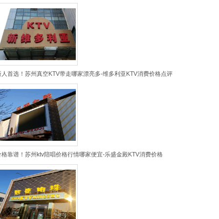
新人首选！苏州真空KTV带走哪家漂亮多-维多利亚KTV消费价格点评
价格靠谱！苏州ktv陪唱价格行情哪家便宜-乐盛金殿KTV消费价格