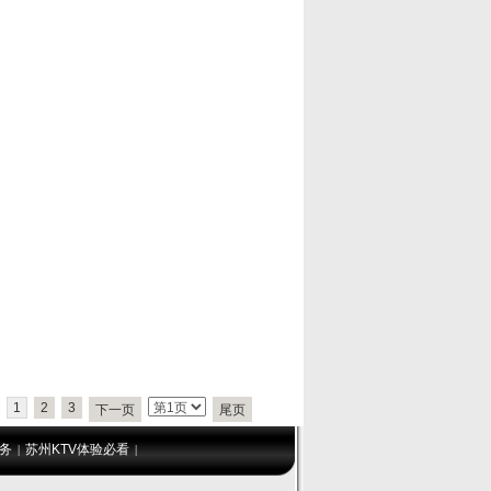
1
2
3
下一页
尾页
务
苏州KTV体验必看
|
|