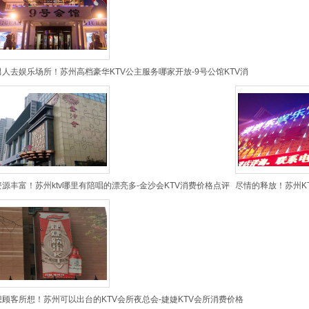
男人去娱乐场所！苏州高档豪华KTV公主服务哪家开放-9号公馆KTV消
资源丰富！苏州ktv哪里有陪唱的漂亮多-金沙会KTV消费价格点评
尽情的释放！苏州K
想顾客所想！苏州可以出台的KTV会所夜总会-婕婕KTV会所消费价格