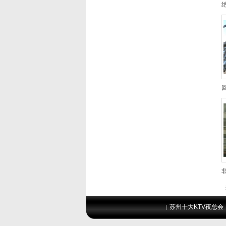
苏州十大KTV夜总会
|