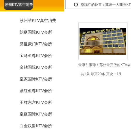
苏州KTV真空消费
您现在的位置：
苏州十大商务K
苏州荤KTV真空消费
朗庭国际KTV会所
盛世豪门KTV会所
宝马至尊KTV会所
最吸引眼球！苏州最开放的KTV会
金钻国际KTV会所
共1条 每页20条 页次：1/1
皇家国际KTV会所
鼎红至尊KTV会所
王牌东宫KTV会所
皇庭国际KTV会所
白金汉爵KTV会所